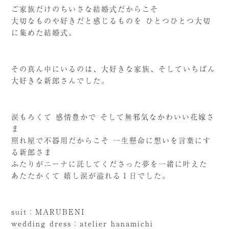
ご家族だけのちいさな結婚式だからこそ
大切なものや好きだと感じるものを ひとつひとつ大切
に集めた結婚式。
その真ん中にいるのは、大好きな家族、そしていちばん
大好きな新郎さんでした。
涙もろくて 感情豊かで そして無邪気なかわいい花嫁さ
ま
照れ屋で不器用だからこそ 一生懸命に想いを言葉にす
る新郎さま
ふたりがニーナに託してくださった夢を一緒に叶えた
あたたかくて 嬉し涙が溢れる１日でした。
suit：MARUBENI
wedding dress：atelier hanamichi