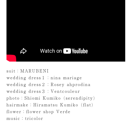
suit：MARUBENI
wedding dress１：nina mariage
wedding dress２：Rosey ahprodina
wedding dress３：Ventcouleur
photo：Shiomi Kumiko（serendipity）
hairmake：Hiramatsu Kumiko（flat）
flower：flower shop Verde
music：tricolor