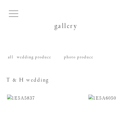
gallery
all
wedding produce
photo produce
T & H wedding