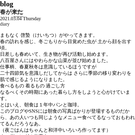
blog
春が来た
2021.03.04 Thursday
diary
まもなく 啓蟄（けいちつ）がやってきます。
春の訪れを感じ、冬ごもりから目覚めた虫が 土から顔を出す
頃。
日差しも春めいて、生き物が再び活動し始めます。
八百屋さんにはやわらかな山菜が並び始めました。
仕事柄、春夏秋冬は意識しているほうですが
二十四節気を意識しだしてからは さらに季節の移り変わりを
肌で感じるようになりました。
食べるもの 着るもの 過ごし方
なるべくその時期にあった暮らし方をしようと心がけていま
す。
とはいえ、朝食は１年中パンと珈琲。
このブログやSNSには朝食の写真ばかりが登場するものだか
ら、あの人いつも同じようなメニュー食べてるなっておもわれ
てるんだろうなあ。
（夜ごはんはちゃんと和洋中いろいろ作ってます）